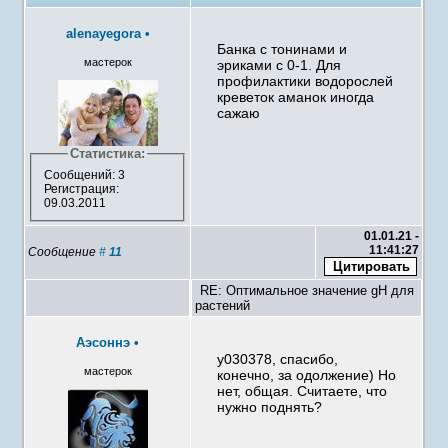
alenayegora
•
Банка с тонинами и
мастерок
эриками с 0-1. Для
профилактики водорослей
креветок аманок иногда
сажаю
Статистика:
Сообщений: 3
Регистрация:
09.03.2011
01.01.21 -
11:41:27
Сообщение
#
11
RE: Оптимальное значение gH для
растений
Аэсоннэ
•
y030378, спасибо,
мастерок
конечно, за одолжение) Но
нет, общая. Считаете, что
нужно поднять?