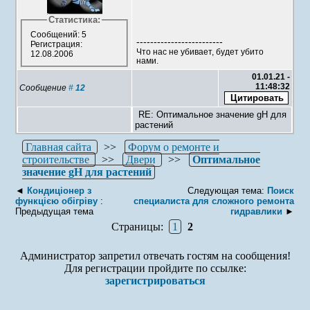
Статистика:
Сообщений: 5
-------------------------
Регистрация:
Что нас не убивает, будет убито
12.08.2006
нами.
01.01.21 -
11:48:32
Сообщение
#
12
RE: Оптимальное значение gH для
растений
Главная сайта
>>
Форум о ремонте и
строительстве
>>
Двери
>>
Оптимальное
значение gH для растений
◄
Кондиціонер з
Следующая тема:
Поиск
функцією обігріву
:
специалиста для сложного ремонта
Предыдущая тема
гидравлики
►
Страницы:
1
2
Администратор запретил отвечать гостям на сообщения!
Для регистрации пройдите по ссылке:
зарегистрироваться