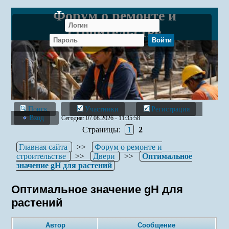
Форум о ремонте и
строительстве
Поиск
Участники
Регистрация
Вход
Сегодня: 07.08.2026 - 11:35:58
Страницы:
1
2
Главная сайта
>>
Форум о ремонте и
строительстве
>>
Двери
>>
Оптимальное
значение gH для растений
Оптимальное значение gH для
растений
Автор
Сообщение