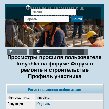
Форум о ремонте и
строительстве
Поиск
Регистрация
Вход
Просмотры профиля пользователя
Irinyshka на форуме Форум о
ремонте и строительстве
Профиль участника
Регистрационная информация
Имя участника:
Irinyshka
Репутация:
[
Оценить ±
]