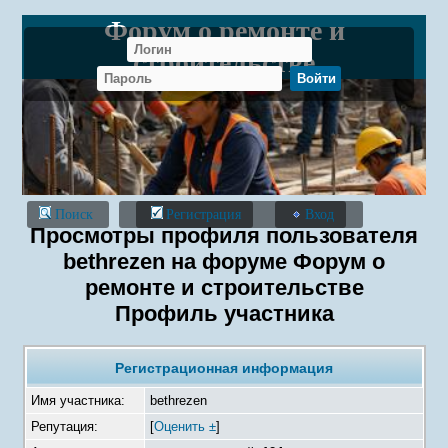
Форум о ремонте и
строительстве
Поиск
Регистрация
Вход
Просмотры профиля пользователя
bethrezen на форуме Форум о
ремонте и строительстве
Профиль участника
Регистрационная информация
Имя участника:
bethrezen
Репутация:
[
Оценить ±
]