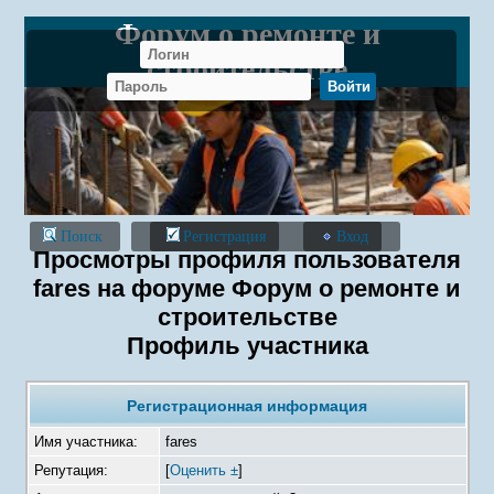
Форум о ремонте и
строительстве
Поиск
Регистрация
Вход
Просмотры профиля пользователя
fares на форуме Форум о ремонте и
строительстве
Профиль участника
Регистрационная информация
Имя участника:
fares
Репутация:
[
Оценить ±
]