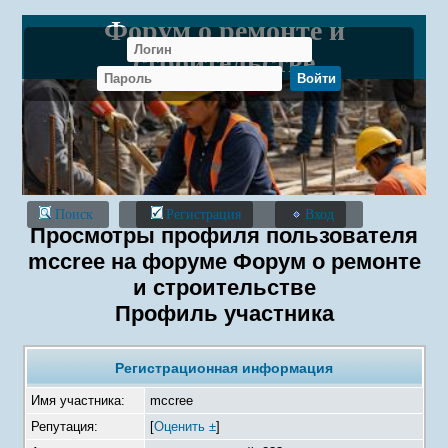
Форум о ремонте и
строительстве
Поиск
Регистрация
Вход
Просмотры профиля пользователя
mccree на форуме Форум о ремонте
и строительстве
Профиль участника
Регистрационная информация
Имя участника:
mccree
Репутация:
[
Оценить ±
]