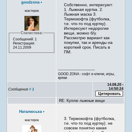
goodzona
•
Собственно, интересуют:
1. Лыжная куртка. 2.
мастерок
Лыжная маска 3.
Термокофта (футболка,
т.е. что-то под куртку).
Интересуют недорогие
Статистика:
вещи, можно б/у.
Рассмотрю вариант как
Сообщений: 1
покупки, так и аренды на
Регистрация:
короткий срок. Писать в
24.11.2009
ПМ.
-------------------------
GOOD ZONA - софт и ключи, игры,
кряки
14.08.20 -
14:50:24
Сообщение
#
1
RE: Куплю лыжные вещи
Наталюська
•
3. Термокофта (футболка,
мастерок
т.е. что-то под куртку). не
совсем понятно какая