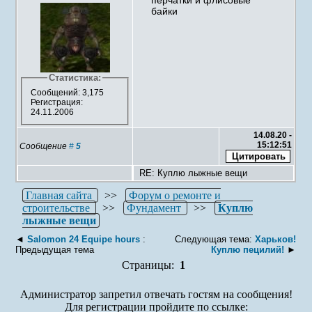
перчатки и флисовые
байки
Статистика:
Сообщений: 3,175
Регистрация:
24.11.2006
14.08.20 -
15:12:51
Сообщение
#
5
RE: Куплю лыжные вещи
Главная сайта
>>
Форум о ремонте и
строительстве
>>
Фундамент
>>
Куплю
лыжные вещи
◄
Salomon 24 Equipe hours
:
Следующая тема:
Харьков!
Предыдущая тема
Куплю пецилий!
►
Страницы:
1
Администратор запретил отвечать гостям на сообщения!
Для регистрации пройдите по ссылке: