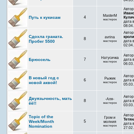
04.05.
Автор
Иван
MasterM
Путь к кукисам
4
Кули
мастерок
дата 
08.04.
Автор
Сдохла граната.
кроли
avrina
8
Пробег 5500
дата 
мастерок
02.04.
Автор
Натусичка
Брюссель
7
дата 
мастерок
06.03.
Автор
В новый год с
Рыжик
6
дата 
новой аквой!
мастерок
05.03.
Автор
Двуязычность, мать
-Аля-
8
дата 
ёё!!
мастерок
03.03.
Автор
Topic of the
Гром и
Тетя
Week/Month
5
молния
дата 
Nomination
мастерок
27.02.