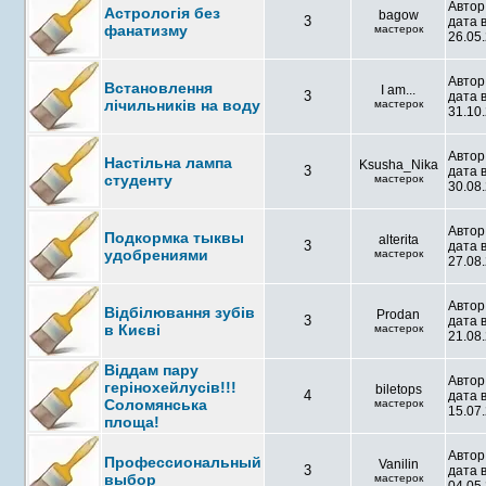
Автор
Астрологія без
bagow
3
дата 
фанатизму
мастерок
26.05.
Автор
Встановлення
I am...
3
дата 
лічильників на воду
мастерок
31.10.
Автор
Настільна лампа
Ksusha_Nika
3
дата 
студенту
мастерок
30.08.
Автор
Подкормка тыквы
alterita
3
дата 
удобрениями
мастерок
27.08.
Автор
Відбілювання зубів
Prodan
3
дата 
в Києві
мастерок
21.08.
Віддам пару
Автор
герінохейлусів!!!
biletops
4
дата 
Соломянська
мастерок
15.07.
площа!
Автор
Профессиональный
Vanilin
3
дата 
выбор
мастерок