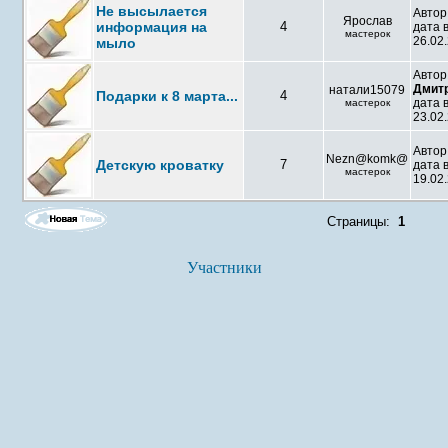
Не высылается
Автор
Ярослав
информация на
4
дата 
мастерок
26.02.
мыло
Автор
Дмит
натали15079
Подарки к 8 марта...
4
дата 
мастерок
23.02.
Автор
Nezn@komk@
Детскую кроватку
7
дата 
мастерок
19.02.
Страницы:
1
Участники