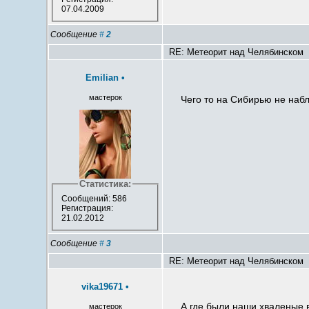
07.04.2009
Сообщение
#
2
RE: Метеорит над Челябинском
Emilian
•
мастерок
Чего то на Сибирью не наб
Статистика:
Сообщений: 586
Регистрация:
21.02.2012
Сообщение
#
3
RE: Метеорит над Челябинском
vika19671
•
А где были наши хваленые 
мастерок