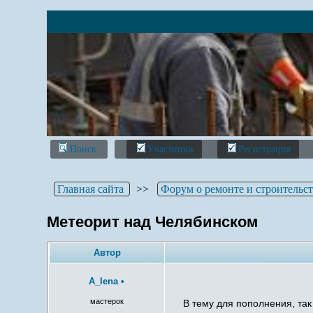
Поиск
Участники
Регистрация
Главная сайта
>>
Форум о ремонте и строительс
Метеорит над Челябинском
Автор
A_lena
•
мастерок
В тему для пополнения, та