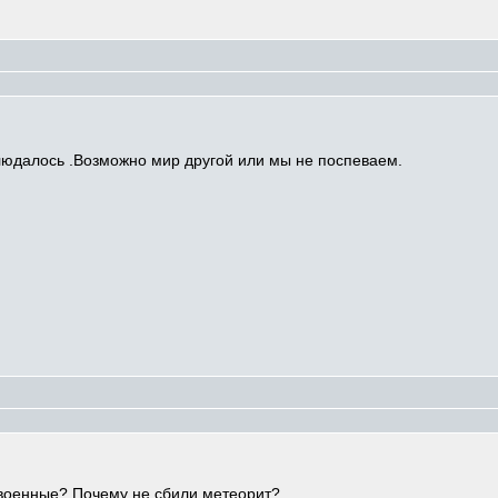
людалось .Возможно мир другой или мы не поспеваем.
военные? Почему не сбили метеорит?