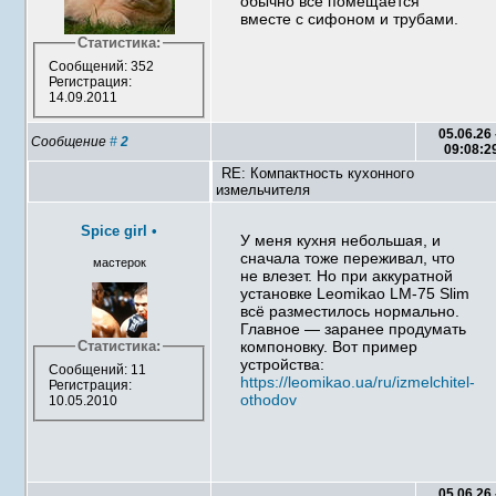
обычно всё помещается
вместе с сифоном и трубами.
Статистика:
Сообщений: 352
Регистрация:
14.09.2011
05.06.26 
Сообщение
#
2
09:08:2
RE: Компактность кухонного
измельчителя
Spice girl
•
У меня кухня небольшая, и
сначала тоже переживал, что
мастерок
не влезет. Но при аккуратной
установке Leomikao LM-75 Slim
всё разместилось нормально.
Главное — заранее продумать
Статистика:
компоновку. Вот пример
устройства:
Сообщений: 11
https://leomikao.ua/ru/izmelchitel-
Регистрация:
othodov
10.05.2010
05.06.26 