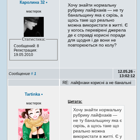
Каролина 32
•
Хочу знайти нормальну
рубрику лайфхаків — не ту
мастерок
банальщину яка є скрізь, а
щось таке що реально
можна використати в житті. Є
у когось перевірені джерела
де є справді корисні поради
Статистика:
для щодня і де вони не
повторюються по колу?
Сообщений: 8
Регистрация:
19.05.2010
12.05.26 -
Сообщение
#
1
13:02:12
RE: лайфхаки корисні а не банальні
Tartinka
•
Цитата:
мастерок
Хочу знайти нормальну
рубрику лайфхаків —
не ту банальщину яка є
скрізь, а щось таке що
реально можна
використати в житті. Є у