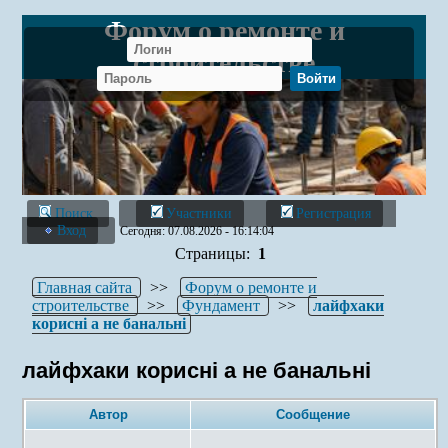
Форум о ремонте и
строительстве
Поиск
Участники
Регистрация
Вход
Сегодня: 07.08.2026 - 16:14:04
Страницы:
1
Главная сайта
>>
Форум о ремонте и
строительстве
>>
Фундамент
>>
лайфхаки
корисні а не банальні
лайфхаки корисні а не банальні
Автор
Сообщение