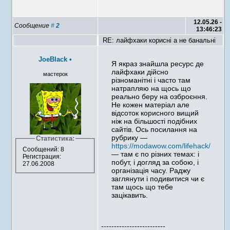
12.05.26 -
Сообщение
#
2
13:46:23
RE: лайфхаки корисні а не банальні
JoeBlack
•
Я якраз знайшла ресурс де
лайфхаки дійсно
мастерок
різноманітні і часто там
натрапляю на щось що
реально беру на озброєння.
Не кожен матеріал але
відсоток корисного вищий
ніж на більшості подібних
сайтів. Ось посилання на
рубрику —
Статистика:
https://modawow.com/lifehack/
Сообщений: 8
— там є по різних темах: і
Регистрация:
побут, і догляд за собою, і
27.06.2008
організація часу. Раджу
заглянути і подивитися чи є
там щось що тебе
зацікавить.
-------------------------