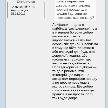
когось перевірені
Статистика:
джерела де є справді
Сообщений: 7180
корисні поради для
Регистрация:
щодня і де вони не
25.03.2011
повторюються по колу?
Лайфхаки — одна з
найбільш 'заспамлених' тем
в інтернеті бо вони добре
читаються і легко
виробляються навіть без
особливих зусиль. Проблема
в тому що 90% 'лайфхаків'
або очевидні для будь-якої
дорослої людини, або
настільки специфічні що
ніколи не знадобляться.
Справді корисна підбірка —
та де є різноманіття
категорій і де видно що
автор сам перевіряв пораду
а не просто переклав з
якогось списку. Ще добре
коли є пояснення чому це
працює а не просто 'роби
так і буде добре'.