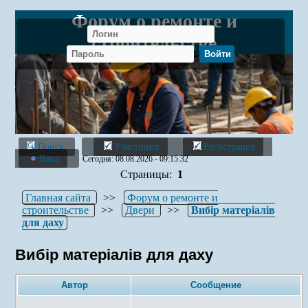
Форум о ремонте и
строительстве
Поиск
Участники
Регистрация
Вход
Сегодня: 08.08.2026 - 09:15:32
Страницы:
1
Главная сайта
>>
Форум о ремонте и
строительстве
>>
Двери
>>
Вибір матеріалів
для даху
Вибір матеріалів для даху
Автор
Сообщение