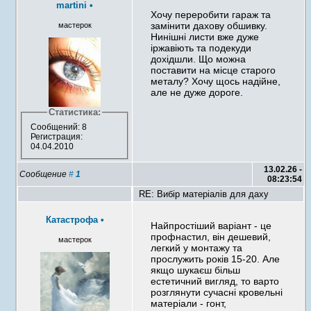
martini
•
Хочу переробити гараж та
замінити дахову обшивку.
мастерок
Нинішні листи вже дуже
іржавіють та подекуди
дохідшли. Що можна
поставити на місце старого
металу? Хочу щось надійне,
але не дуже дороге.
Статистика:
Сообщений: 8
Регистрация:
04.04.2010
13.02.26 -
Сообщение
#
1
08:23:54
RE: Вибір матеріалів для даху
Катастрофа
•
Найпростіший варіант - це
профнастил, він дешевий,
мастерок
легкий у монтажу та
прослужить років 15-20. Але
якщо шукаєш більш
естетичний вигляд, то варто
розглянути сучасні кровельні
матеріали - гонт,