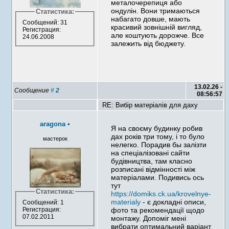
металочерепиця або
ондулін. Вони тримаються
Статистика:
набагато довше, мають
Сообщений: 31
красивий зовнішній вигляд,
Регистрация:
але коштують дорожче. Все
24.06.2008
залежить від бюджету.
13.02.26 -
Сообщение
#
2
08:56:57
RE: Вибір матеріалів для даху
aragona
•
Я на своєму будинку робив
дах років три тому, і то було
мастерок
нелегко. Порадив бы залізти
на спеціалізовані сайти
будівництва, там класно
розписані відмінності між
матеріалами. Подивись ось
тут
Статистика:
https://domiks.ck.ua/krovelnye-
materialy
- є докладні описи,
Сообщений: 1
Регистрация:
фото та рекомендації щодо
07.02.2011
монтажу. Допоміг мені
вибрати оптимальний варіант