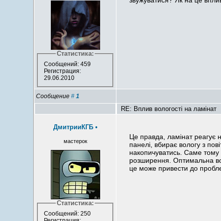
звужуватися? Як на це впли
Статистика:
Сообщений: 459
Регистрация:
29.06.2010
Сообщение
#
1
RE: Вплив вологості на ламінат
ДмитрииКГБ
•
Це правда, ламінат реагує н
мастерок
панелі, вбирає вологу з пов
накопичуватись. Саме тому 
розширення. Оптимальна вол
це може привести до пробле
Статистика:
Сообщений: 250
Регистрация: