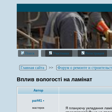
Поиск
Участники
Регистрация
Главная сайта
>>
Форум о ремонте и строительс
Вплив вологості на ламінат
Автор
pai441
•
Я плануючу укладання ламін
мастерок