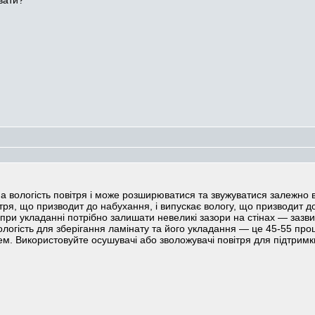
вати?
а вологість повітря і може розширюватися та звужуватися залежно в
ітря, що призводит до набухання, і випускає вологу, що призводит д
при укладанні потрібно залишати невеликі зазори на стінах — зазв
огість для зберігання ламінату та його укладання — це 45-55 проце
м. Використовуйте осушувачі або зволожувачі повітря для підтримк