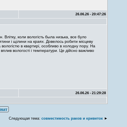
26.06.26 - 20:47:26
н. Влітку, коли вологість была низька, все було
мятини і щілини на краях. Довелось робити місцеву
 вологістю в квартирі, особливо в холодну пору. На
плив вологості і температури. Це дійсно важливо
26.06.26 - 21:29:28
інат
Следующая тема:
совместимость раков и криветок
►