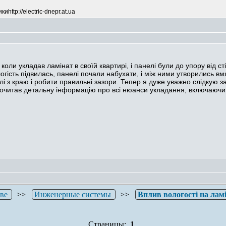
http://electric-dnepr.at.ua
коли укладав ламінат в своїй квартирі, і панелі були до упору від сті
огість підвилась, панелі почали набухати, і між ними утворились в
 з краю і робити правильні зазори. Тепер я дуже уважно слідкую за
очитав детальну інформацію про всі нюанси укладання, включаючи в
тве
>>
Инженерные системы
>>
Вплив вологості на лам
Страницы:
1