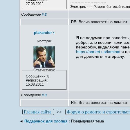
-------------------------
27.03.2011
Электрик === Ремонт бытовой техники
Сообщение
#
2
RE: Вплив вологості на ламінат
plakandor
•
Я не подумав про вологість, 
мастерок
добре, але восени, коли вол
переробку, видаляючи панелі
https://parket.ua/laminat
я пр
для довголіття матеріалу.
Статистика:
Сообщений: 8
Регистрация:
15.08.2011
Сообщение
#
3
RE: Вплив вологості на ламінат
Главная сайта
>>
Форум о ремонте и строительс
◄
Подарунок для хлопця
: Предыдущая тема