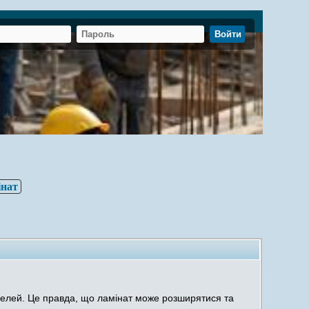
інат
анелей. Це правда, що ламінат може розширятися та