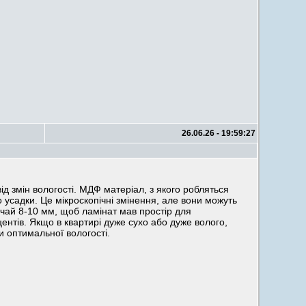
26.06.26 - 19:59:27
ід змін вологості. МДФ матеріал, з якого робляться
о усадки. Це мікроскопічні змінення, але вони можуть
ичай 8-10 мм, щоб ламінат мав простір для
нтів. Якщо в квартирі дуже сухо або дуже волого,
и оптимальної вологості.