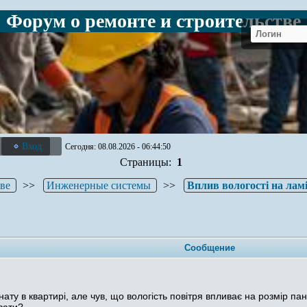
Форум о ремонте и строительстве
Вход
Сегодня: 08.08.2026 - 06:44:50
Страницы:
1
тве
>>
Инженерные системы
>>
Вплив вологості на лам
Сообщение
ату в квартирі, але чув, що вологість повітря впливає на розмір п